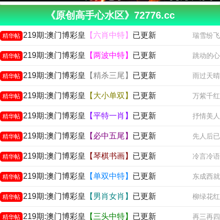
《原创高手心水区》72776.cc
219期:澳门博彩皇
【六肖中特】
已更新
瑞雪纷飞
精华帖
219期:澳门博彩皇
【两波中特】
已更新
跳动的心
精华帖
219期:澳门博彩皇
【精杀三尾】
已更新
雨过天晴
精华帖
219期:澳门博彩皇
【大小单双】
已更新
万紫千红
精华帖
219期:澳门博彩皇
【平特一肖】
已更新
抒情美人
精华帖
219期:澳门博彩皇
【必中五尾】
已更新
先人后已
精华帖
219期:澳门博彩皇
【琴棋书画】
已更新
冷言冷语
精华帖
219期:澳门博彩皇
【单双中特】
已更新
东成西就
精华帖
219期:澳门博彩皇
【男肖女肖】
已更新
柳绿花红
精华帖
219期:澳门博彩皇
【三头中特】
已更新
再三再四
精华帖