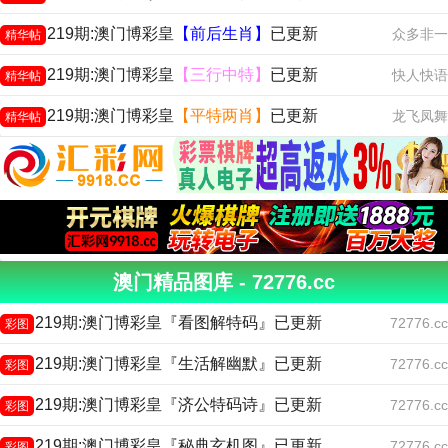
219期:澳门博彩皇
【前后生肖】
已更新
众多非一
精华帖
219期:澳门博彩皇
【三行中特】
已更新
快人快语
精华帖
219期:澳门博彩皇
【平特两肖】
已更新
龙飞凤舞
精华帖
澳门精品图库 - 72776.cc
219期:澳门博彩皇『看图解特码』已更新
72776.cc
彩图
219期:澳门博彩皇『生活解幽默』已更新
72776.cc
彩图
219期:澳门博彩皇『济公特码诗』已更新
72776.cc
彩图
219期:澳门博彩皇『秘典玄机图』已更新
72776.cc
彩图