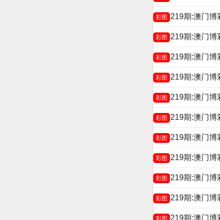
219期:澳门
彩图
219期:澳门
彩图
219期:澳门
彩图
219期:澳门
彩图
219期:澳门
彩图
219期:澳门
彩图
219期:澳门
彩图
219期:澳门
彩图
219期:澳门
彩图
219期:澳门
彩图
219期:澳门
彩图