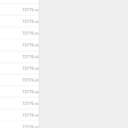
72776.cc
72776.cc
72776.cc
72776.cc
72776.cc
72776.cc
72776.cc
72776.cc
72776.cc
72776.cc
72776.cc