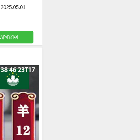
25.05.01
！
访问官网