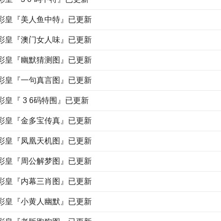
博彩皇『美人鱼中特』已更新
博彩皇『澳门女人味』已更新
博彩皇『幽默猜测图』已更新
博彩皇『一句真言图』已更新
博彩皇『 3 6码特围』已更新
博彩皇『金多宝传真』已更新
博彩皇『凤凰天机图』已更新
博彩皇『周公解梦图』已更新
博彩皇『内幕三肖图』已更新
博彩皇『小黄人幽默』已更新