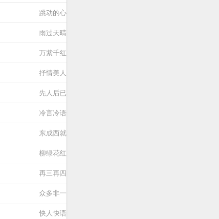
跳动的心
雨过天晴
万紫千红
抒情美人
先人后已
冷言冷语
东成西就
柳绿花红
再三再四
众多非一
快人快语