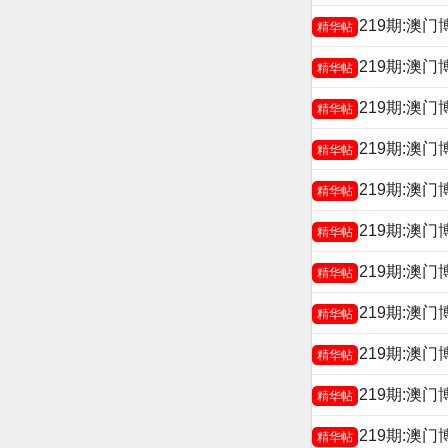
219期:澳门
精华帖
219期:澳门
精华帖
219期:澳门
精华帖
219期:澳门
精华帖
219期:澳门
精华帖
219期:澳门
精华帖
219期:澳门
精华帖
219期:澳门
精华帖
219期:澳门
精华帖
219期:澳门
精华帖
219期:澳门
精华帖