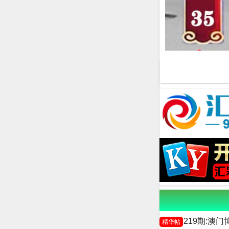
219期:澳门
精华帖