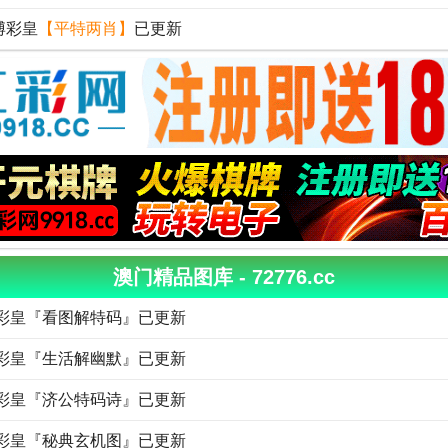
博彩皇
【平特两肖】
已更新
澳门精品图库 - 72776.cc
博彩皇『看图解特码』已更新
博彩皇『生活解幽默』已更新
博彩皇『济公特码诗』已更新
博彩皇『秘典玄机图』已更新