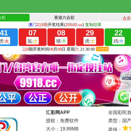
汇彩网APP
全国彩民
授权：免费软件
类型：国
大小：19.99MB
星级：