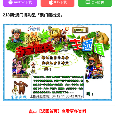
Android下载
IOS下载
访问官网
218期:澳门博彩皇『澳门熊出没』
点击【返回首页】查看更多资料