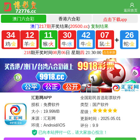
返回首页
汇彩网APP
全国彩民首选彩票软件
授权：免费软件
类型：国产软件
大小：19.99MB
星级：
来源：汇彩网
更新时间：2025.05.01
环境：Android/iOS
评分：9.9
已向本站押付一亿，请大家放心投注！