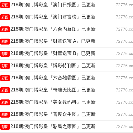
218期:澳门博彩皇『澳门日报图』已更新
72776.cc
彩图
218期:澳门博彩皇『澳门财富榜』已更新
72776.cc
彩图
218期:澳门博彩皇『六合内幕图』已更新
72776.cc
彩图
218期:澳门博彩皇『财童送宝 A』已更新
72776.cc
彩图
218期:澳门博彩皇『财童送宝 B』已更新
72776.cc
彩图
218期:澳门博彩皇『博彩特刊图』已更新
72776.cc
彩图
218期:澳门博彩皇『六合雄霸图』已更新
72776.cc
彩图
218期:澳门博彩皇『奇准无比图』已更新
72776.cc
彩图
218期:澳门博彩皇『美女数码料』已更新
72776.cc
彩图
218期:澳门博彩皇『普度众生图』已更新
72776.cc
彩图
218期:澳门博彩皇『彩民之家图』已更新
72776.cc
彩图