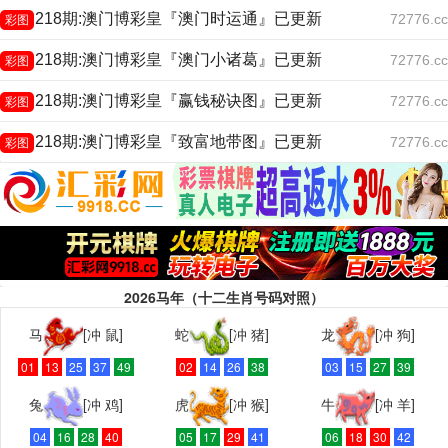
218期:澳门博彩皇『澳门时运通』已更新
72776.cc
彩图
218期:澳门博彩皇『澳门小诸葛』已更新
72776.cc
彩图
218期:澳门博彩皇『赢钱秘诀图』已更新
72776.cc
彩图
218期:澳门博彩皇『致富地带图』已更新
72776.cc
彩图