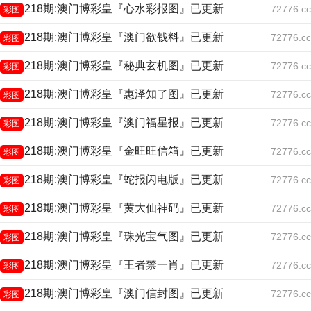
218期:澳门博彩皇『心水彩报图』已更新
72776.cc
彩图
218期:澳门博彩皇『澳门欲钱料』已更新
72776.cc
彩图
218期:澳门博彩皇『秘典玄机图』已更新
72776.cc
彩图
218期:澳门博彩皇『惠泽知了图』已更新
72776.cc
彩图
218期:澳门博彩皇『澳门福星报』已更新
72776.cc
彩图
218期:澳门博彩皇『金旺旺信箱』已更新
72776.cc
彩图
218期:澳门博彩皇『蛇报闪电版』已更新
72776.cc
彩图
218期:澳门博彩皇『黄大仙神码』已更新
72776.cc
彩图
218期:澳门博彩皇『珠光宝气图』已更新
72776.cc
彩图
218期:澳门博彩皇『王者禁一肖』已更新
72776.cc
彩图
218期:澳门博彩皇『澳门信封图』已更新
72776.cc
彩图