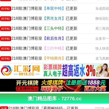
218期:澳门博彩皇
【单双中特】
已更新
东成西就
精华帖
218期:澳门博彩皇
【男肖女肖】
已更新
柳绿花红
精华帖
218期:澳门博彩皇
【三头中特】
已更新
再三再四
精华帖
218期:澳门博彩皇
【前后生肖】
已更新
众多非一
精华帖
218期:澳门博彩皇
【三行中特】
已更新
快人快语
精华帖
218期:澳门博彩皇
【平特两肖】
已更新
龙飞凤舞
精华帖
澳门精品图库 - 72776.cc
218期:澳门博彩皇『看图解特码』已更新
72776.cc
彩图