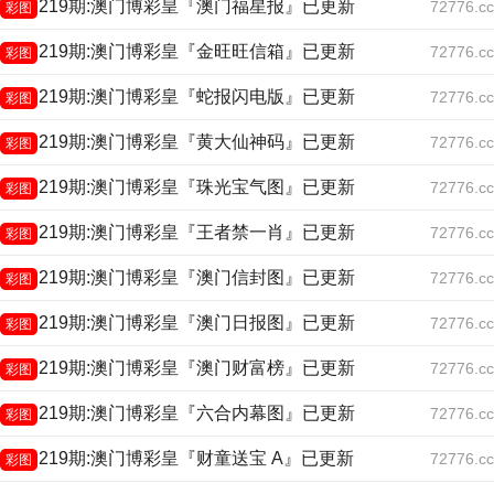
219期:澳门博彩皇『澳门福星报』已更新
72776.cc
彩图
219期:澳门博彩皇『金旺旺信箱』已更新
72776.cc
彩图
219期:澳门博彩皇『蛇报闪电版』已更新
72776.cc
彩图
219期:澳门博彩皇『黄大仙神码』已更新
72776.cc
彩图
219期:澳门博彩皇『珠光宝气图』已更新
72776.cc
彩图
219期:澳门博彩皇『王者禁一肖』已更新
72776.cc
彩图
219期:澳门博彩皇『澳门信封图』已更新
72776.cc
彩图
219期:澳门博彩皇『澳门日报图』已更新
72776.cc
彩图
219期:澳门博彩皇『澳门财富榜』已更新
72776.cc
彩图
219期:澳门博彩皇『六合内幕图』已更新
72776.cc
彩图
219期:澳门博彩皇『财童送宝 A』已更新
72776.cc
彩图