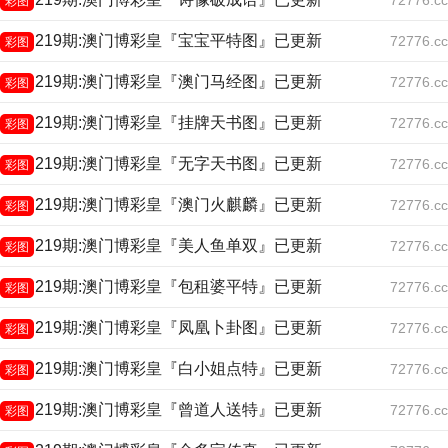
72776.cc
彩图
219期:澳门博彩皇『宝宝平特图』已更新
72776.cc
彩图
219期:澳门博彩皇『澳门马经图』已更新
72776.cc
彩图
219期:澳门博彩皇『挂牌天书图』已更新
72776.cc
彩图
219期:澳门博彩皇『无字天书图』已更新
72776.cc
彩图
219期:澳门博彩皇『澳门火麒麟』已更新
72776.cc
彩图
219期:澳门博彩皇『美人鱼单双』已更新
72776.cc
彩图
219期:澳门博彩皇『包租婆平特』已更新
72776.cc
彩图
219期:澳门博彩皇『凤凰卜卦图』已更新
72776.cc
彩图
219期:澳门博彩皇『白小姐点特』已更新
72776.cc
彩图
219期:澳门博彩皇『曾道人送特』已更新
72776.cc
彩图