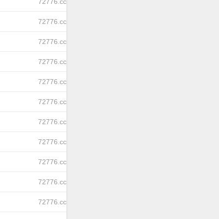
72776.cc
72776.cc
72776.cc
72776.cc
72776.cc
72776.cc
72776.cc
72776.cc
72776.cc
72776.cc
72776.cc