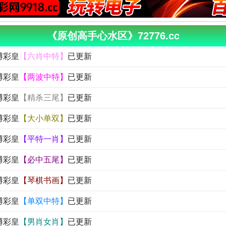
《原创高手心水区》72776.cc
博彩皇
【六肖中特】
已更新
博彩皇
【两波中特】
已更新
博彩皇
【精杀三尾】
已更新
博彩皇
【大小单双】
已更新
博彩皇
【平特一肖】
已更新
博彩皇
【必中五尾】
已更新
博彩皇
【琴棋书画】
已更新
博彩皇
【单双中特】
已更新
博彩皇
【男肖女肖】
已更新