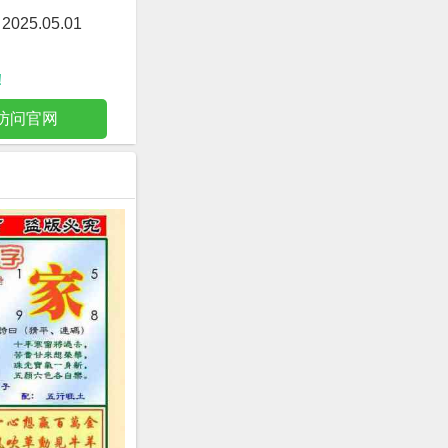
25.05.01
！
访问官网