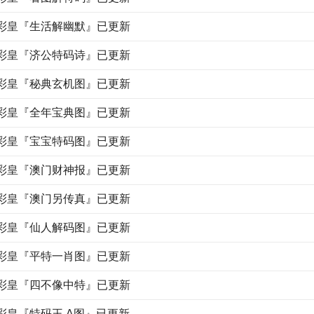
博彩皇『生活解幽默』已更新
博彩皇『济公特码诗』已更新
博彩皇『秘典玄机图』已更新
博彩皇『全年宝典图』已更新
博彩皇『宝宝特码图』已更新
博彩皇『澳门财神报』已更新
博彩皇『澳门另传真』已更新
博彩皇『仙人解码图』已更新
博彩皇『平特一肖图』已更新
博彩皇『四不像中特』已更新
博彩皇『特码王 A图』已更新