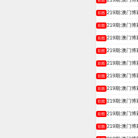
彩图
219期:澳门
彩图
219期:澳门
彩图
219期:澳门
彩图
219期:澳门
彩图
219期:澳门
彩图
219期:澳门
彩图
219期:澳门
彩图
219期:澳门
彩图
219期:澳门
彩图
219期:澳门
彩图