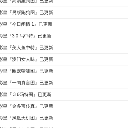
博彩皇『高清跑狗图』已更新
博彩皇『另版跑狗图』已更新
博彩皇『今日闲情 1』已更新
博彩皇『3 0 码中特』已更新
博彩皇『美人鱼中特』已更新
博彩皇『澳门女人味』已更新
博彩皇『幽默猜测图』已更新
博彩皇『一句真言图』已更新
博彩皇『 3 6码特围』已更新
博彩皇『金多宝传真』已更新
博彩皇『凤凰天机图』已更新