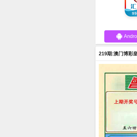
Andr
219期:澳门博