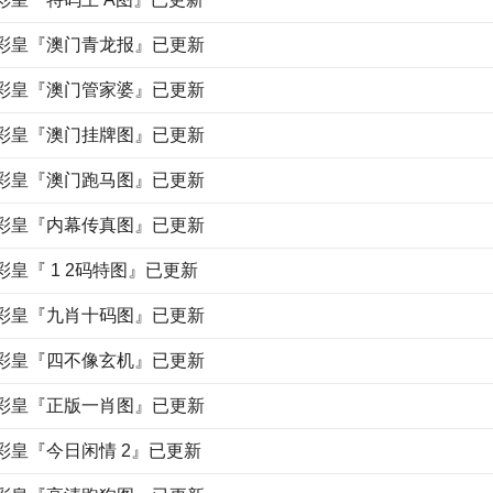
博彩皇『澳门青龙报』已更新
博彩皇『澳门管家婆』已更新
博彩皇『澳门挂牌图』已更新
博彩皇『澳门跑马图』已更新
博彩皇『内幕传真图』已更新
博彩皇『 1 2码特图』已更新
博彩皇『九肖十码图』已更新
博彩皇『四不像玄机』已更新
博彩皇『正版一肖图』已更新
博彩皇『今日闲情 2』已更新