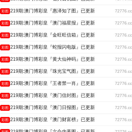
219期:澳门博彩皇『惠泽知了图』已更新
72776.cc
彩图
219期:澳门博彩皇『澳门福星报』已更新
72776.cc
彩图
219期:澳门博彩皇『金旺旺信箱』已更新
72776.cc
彩图
219期:澳门博彩皇『蛇报闪电版』已更新
72776.cc
彩图
219期:澳门博彩皇『黄大仙神码』已更新
72776.cc
彩图
219期:澳门博彩皇『珠光宝气图』已更新
72776.cc
彩图
219期:澳门博彩皇『王者禁一肖』已更新
72776.cc
彩图
219期:澳门博彩皇『澳门信封图』已更新
72776.cc
彩图
219期:澳门博彩皇『澳门日报图』已更新
72776.cc
彩图
219期:澳门博彩皇『澳门财富榜』已更新
72776.cc
彩图
219期:澳门博彩皇『六合内幕图』已更新
72776.cc