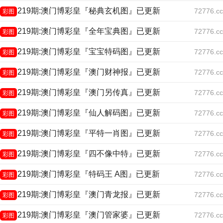
219期:澳门博彩皇『秘典玄机图』已更新
72776.cc
彩图
219期:澳门博彩皇『全年宝典图』已更新
72776.cc
彩图
219期:澳门博彩皇『宝宝特码图』已更新
72776.cc
彩图
219期:澳门博彩皇『澳门财神报』已更新
72776.cc
彩图
219期:澳门博彩皇『澳门另传真』已更新
72776.cc
彩图
219期:澳门博彩皇『仙人解码图』已更新
72776.cc
彩图
219期:澳门博彩皇『平特一肖图』已更新
72776.cc
彩图
219期:澳门博彩皇『四不像中特』已更新
72776.cc
彩图
219期:澳门博彩皇『特码王 A图』已更新
72776.cc
彩图
219期:澳门博彩皇『澳门青龙报』已更新
72776.cc
彩图
219期:澳门博彩皇『澳门管家婆』已更新
72776.cc
彩图