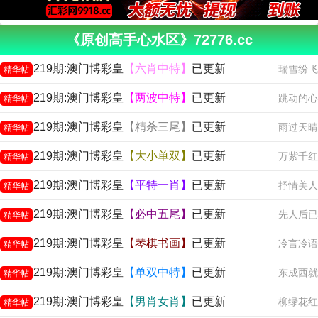
《原创高手心水区》72776.cc
219期:澳门博彩皇
【六肖中特】
已更新
瑞雪纷飞
精华帖
219期:澳门博彩皇
【两波中特】
已更新
跳动的心
精华帖
219期:澳门博彩皇
【精杀三尾】
已更新
雨过天晴
精华帖
219期:澳门博彩皇
【大小单双】
已更新
万紫千红
精华帖
219期:澳门博彩皇
【平特一肖】
已更新
抒情美人
精华帖
219期:澳门博彩皇
【必中五尾】
已更新
先人后已
精华帖
219期:澳门博彩皇
【琴棋书画】
已更新
冷言冷语
精华帖
219期:澳门博彩皇
【单双中特】
已更新
东成西就
精华帖
219期:澳门博彩皇
【男肖女肖】
已更新
柳绿花红
精华帖