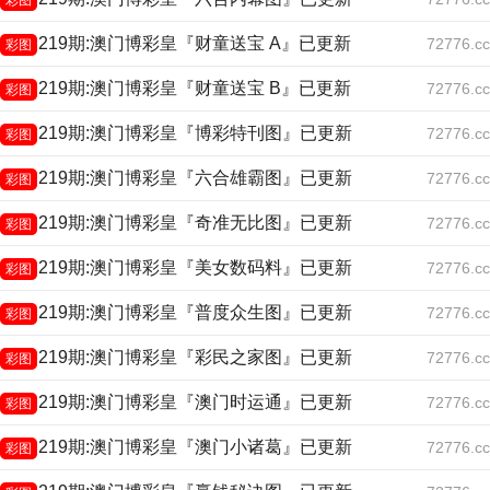
彩图
219期:澳门博彩皇『财童送宝 A』已更新
72776.cc
彩图
219期:澳门博彩皇『财童送宝 B』已更新
72776.cc
彩图
219期:澳门博彩皇『博彩特刊图』已更新
72776.cc
彩图
219期:澳门博彩皇『六合雄霸图』已更新
72776.cc
彩图
219期:澳门博彩皇『奇准无比图』已更新
72776.cc
彩图
219期:澳门博彩皇『美女数码料』已更新
72776.cc
彩图
219期:澳门博彩皇『普度众生图』已更新
72776.cc
彩图
219期:澳门博彩皇『彩民之家图』已更新
72776.cc
彩图
219期:澳门博彩皇『澳门时运通』已更新
72776.cc
彩图
219期:澳门博彩皇『澳门小诸葛』已更新
72776.cc
彩图