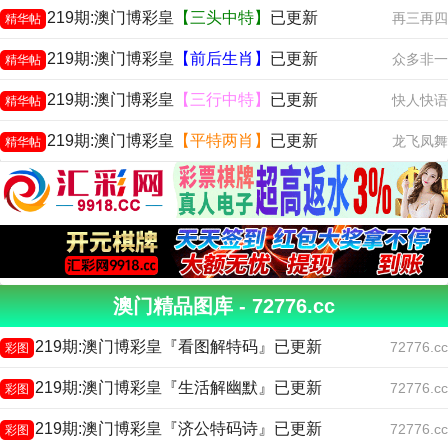
219期:澳门博彩皇
【三头中特】
已更新
再三再四
精华帖
219期:澳门博彩皇
【前后生肖】
已更新
众多非一
精华帖
219期:澳门博彩皇
【三行中特】
已更新
快人快语
精华帖
219期:澳门博彩皇
【平特两肖】
已更新
龙飞凤舞
精华帖
澳门精品图库 - 72776.cc
219期:澳门博彩皇『看图解特码』已更新
72776.cc
彩图
219期:澳门博彩皇『生活解幽默』已更新
72776.cc
彩图
219期:澳门博彩皇『济公特码诗』已更新
72776.cc
彩图