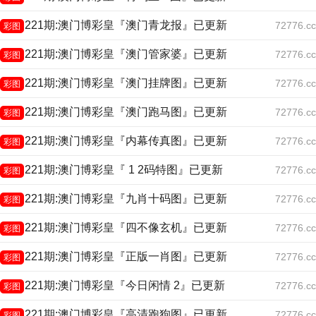
221期:澳门博彩皇『澳门青龙报』已更新
72776.cc
彩图
221期:澳门博彩皇『澳门管家婆』已更新
72776.cc
彩图
221期:澳门博彩皇『澳门挂牌图』已更新
72776.cc
彩图
221期:澳门博彩皇『澳门跑马图』已更新
72776.cc
彩图
221期:澳门博彩皇『内幕传真图』已更新
72776.cc
彩图
221期:澳门博彩皇『 1 2码特图』已更新
72776.cc
彩图
221期:澳门博彩皇『九肖十码图』已更新
72776.cc
彩图
221期:澳门博彩皇『四不像玄机』已更新
72776.cc
彩图
221期:澳门博彩皇『正版一肖图』已更新
72776.cc
彩图
221期:澳门博彩皇『今日闲情 2』已更新
72776.cc
彩图
221期:澳门博彩皇『高清跑狗图』已更新
72776.cc
彩图