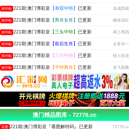
221期:澳门博彩皇
【单双中特】
已更新
东成西就
精华帖
221期:澳门博彩皇
【男肖女肖】
已更新
柳绿花红
精华帖
221期:澳门博彩皇
【三头中特】
已更新
再三再四
精华帖
221期:澳门博彩皇
【前后生肖】
已更新
众多非一
精华帖
221期:澳门博彩皇
【三行中特】
已更新
快人快语
精华帖
221期:澳门博彩皇
【平特两肖】
已更新
龙飞凤舞
精华帖
澳门精品图库 - 72776.cc
221期:澳门博彩皇『看图解特码』已更新
72776.cc
彩图