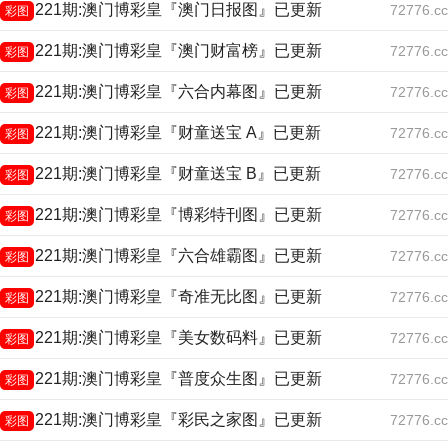
221期:澳门博彩皇『澳门日报图』已更新
72776.cc
彩图
221期:澳门博彩皇『澳门财富榜』已更新
72776.cc
彩图
221期:澳门博彩皇『六合内幕图』已更新
72776.cc
彩图
221期:澳门博彩皇『财童送宝 A』已更新
72776.cc
彩图
221期:澳门博彩皇『财童送宝 B』已更新
72776.cc
彩图
221期:澳门博彩皇『博彩特刊图』已更新
72776.cc
彩图
221期:澳门博彩皇『六合雄霸图』已更新
72776.cc
彩图
221期:澳门博彩皇『奇准无比图』已更新
72776.cc
彩图
221期:澳门博彩皇『美女数码料』已更新
72776.cc
彩图
221期:澳门博彩皇『普度众生图』已更新
72776.cc
彩图
221期:澳门博彩皇『彩民之家图』已更新
72776.cc
彩图