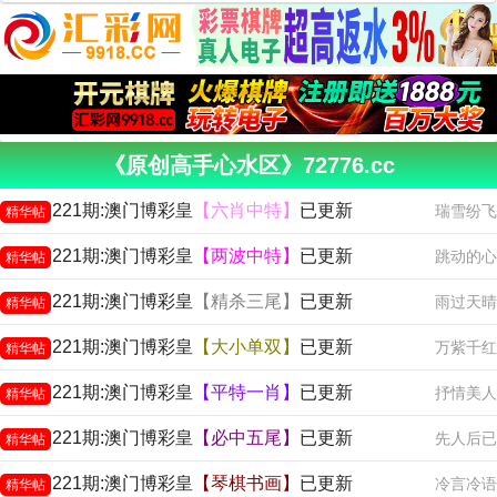
《原创高手心水区》72776.cc
221期:澳门博彩皇
【六肖中特】
已更新
瑞雪纷飞
精华帖
221期:澳门博彩皇
【两波中特】
已更新
跳动的心
精华帖
221期:澳门博彩皇
【精杀三尾】
已更新
雨过天晴
精华帖
221期:澳门博彩皇
【大小单双】
已更新
万紫千红
精华帖
221期:澳门博彩皇
【平特一肖】
已更新
抒情美人
精华帖
221期:澳门博彩皇
【必中五尾】
已更新
先人后已
精华帖
221期:澳门博彩皇
【琴棋书画】
已更新
冷言冷语
精华帖