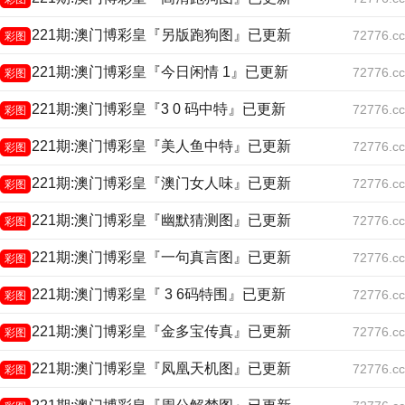
221期:澳门博彩皇『另版跑狗图』已更新
72776.cc
彩图
221期:澳门博彩皇『今日闲情 1』已更新
72776.cc
彩图
221期:澳门博彩皇『3 0 码中特』已更新
72776.cc
彩图
221期:澳门博彩皇『美人鱼中特』已更新
72776.cc
彩图
221期:澳门博彩皇『澳门女人味』已更新
72776.cc
彩图
221期:澳门博彩皇『幽默猜测图』已更新
72776.cc
彩图
221期:澳门博彩皇『一句真言图』已更新
72776.cc
彩图
221期:澳门博彩皇『 3 6码特围』已更新
72776.cc
彩图
221期:澳门博彩皇『金多宝传真』已更新
72776.cc
彩图
221期:澳门博彩皇『凤凰天机图』已更新
72776.cc
彩图