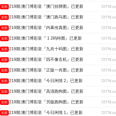
219期:澳门博彩皇『澳门挂牌图』已更新
72776.cc
彩图
219期:澳门博彩皇『澳门跑马图』已更新
72776.cc
彩图
219期:澳门博彩皇『内幕传真图』已更新
72776.cc
彩图
219期:澳门博彩皇『 1 2码特图』已更新
72776.cc
彩图
219期:澳门博彩皇『九肖十码图』已更新
72776.cc
彩图
219期:澳门博彩皇『四不像玄机』已更新
72776.cc
彩图
219期:澳门博彩皇『正版一肖图』已更新
72776.cc
彩图
219期:澳门博彩皇『今日闲情 2』已更新
72776.cc
彩图
219期:澳门博彩皇『高清跑狗图』已更新
72776.cc
彩图
219期:澳门博彩皇『另版跑狗图』已更新
72776.cc
彩图
219期:澳门博彩皇『今日闲情 1』已更新
72776.cc
彩图