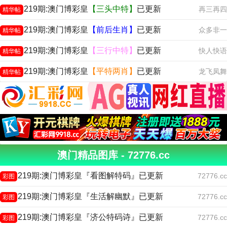
219期:澳门博彩皇
【三头中特】
已更新
再三再四
精华帖
219期:澳门博彩皇
【前后生肖】
已更新
众多非一
精华帖
219期:澳门博彩皇
【三行中特】
已更新
快人快语
精华帖
219期:澳门博彩皇
【平特两肖】
已更新
龙飞凤舞
精华帖
澳门精品图库 - 72776.cc
219期:澳门博彩皇『看图解特码』已更新
72776.cc
彩图
219期:澳门博彩皇『生活解幽默』已更新
72776.cc
彩图
219期:澳门博彩皇『济公特码诗』已更新
72776.cc
彩图