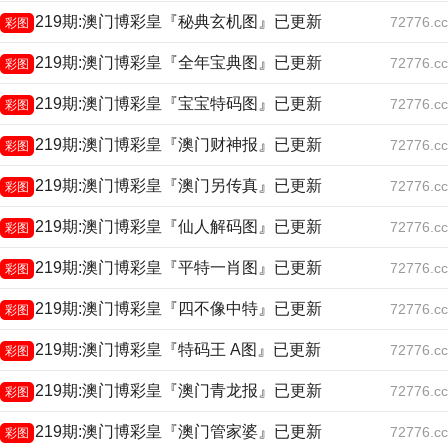
219期:澳门博彩皇『秘典玄机图』已更新
72776.cc
彩图
219期:澳门博彩皇『全年宝典图』已更新
72776.cc
彩图
219期:澳门博彩皇『宝宝特码图』已更新
72776.cc
彩图
219期:澳门博彩皇『澳门财神报』已更新
72776.cc
彩图
219期:澳门博彩皇『澳门另传真』已更新
72776.cc
彩图
219期:澳门博彩皇『仙人解码图』已更新
72776.cc
彩图
219期:澳门博彩皇『平特一肖图』已更新
72776.cc
彩图
219期:澳门博彩皇『四不像中特』已更新
72776.cc
彩图
219期:澳门博彩皇『特码王 A图』已更新
72776.cc
彩图
219期:澳门博彩皇『澳门青龙报』已更新
72776.cc
彩图
219期:澳门博彩皇『澳门管家婆』已更新
72776.cc
彩图