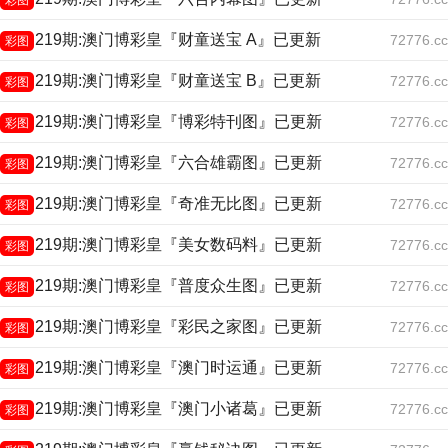
彩图
219期:澳门博彩皇『财童送宝 A』已更新
72776.cc
彩图
219期:澳门博彩皇『财童送宝 B』已更新
72776.cc
彩图
219期:澳门博彩皇『博彩特刊图』已更新
72776.cc
彩图
219期:澳门博彩皇『六合雄霸图』已更新
72776.cc
彩图
219期:澳门博彩皇『奇准无比图』已更新
72776.cc
彩图
219期:澳门博彩皇『美女数码料』已更新
72776.cc
彩图
219期:澳门博彩皇『普度众生图』已更新
72776.cc
彩图
219期:澳门博彩皇『彩民之家图』已更新
72776.cc
彩图
219期:澳门博彩皇『澳门时运通』已更新
72776.cc
彩图
219期:澳门博彩皇『澳门小诸葛』已更新
72776.cc
彩图