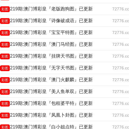
219期:澳门博彩皇『老版跑狗图』已更新
72776.cc
彩图
219期:澳门博彩皇『诗像破成语』已更新
72776.cc
彩图
219期:澳门博彩皇『宝宝平特图』已更新
72776.cc
彩图
219期:澳门博彩皇『澳门马经图』已更新
72776.cc
彩图
219期:澳门博彩皇『挂牌天书图』已更新
72776.cc
彩图
219期:澳门博彩皇『无字天书图』已更新
72776.cc
彩图
219期:澳门博彩皇『澳门火麒麟』已更新
72776.cc
彩图
219期:澳门博彩皇『美人鱼单双』已更新
72776.cc
彩图
219期:澳门博彩皇『包租婆平特』已更新
72776.cc
彩图
219期:澳门博彩皇『凤凰卜卦图』已更新
72776.cc
彩图
219期:澳门博彩皇『白小姐点特』已更新
72776.cc
彩图